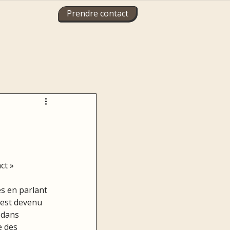
Prendre contact
ct »
s en parlant 
’est devenu 
 dans 
e des 