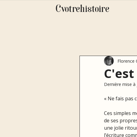
Cvotrehistoire
Florence
C'est
Dernière mise à 
« Ne fais pas c
Ces simples mo
de ses propres
une jolie rito
l’écriture comm