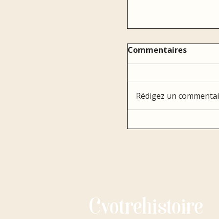
Commentaires
Rédigez un commentair
Aux hommes qui f
femmes libres
Cvotrehistoire