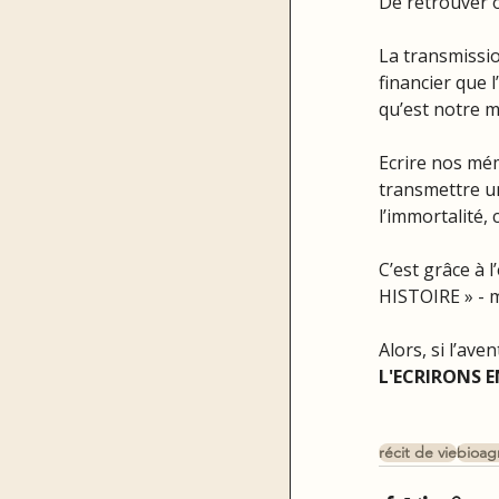
De retrouver o
La transmissio
financier que l
qu’est notre m
Ecrire nos mémo
transmettre un
l’immortalité,
C’est grâce à 
HISTOIRE » - m
Alors, si l’ave
L'ECRIRONS E
récit de vie
bioag