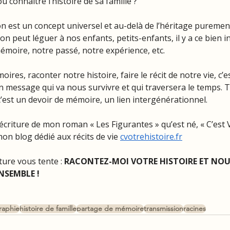
u connaître l’histoire de sa famille ?
n est un concept universel et au-delà de l’héritage purement
’on peut léguer à nos enfants, petits-enfants, il y a ce bien 
émoire, notre passé, notre expérience, etc.
ires, raconter notre histoire, faire le récit de notre vie, c’es
 message qui va nous survivre et qui traversera le temps. T
 c’est un devoir de mémoire, un lien intergénérationnel.
l’écriture de mon roman « Les Figurantes » qu’est né, « C’est
on blog dédié aux récits de vie 
cvotrehistoire.fr
nture vous tente : 
RACONTEZ-MOI VOTRE HISTOIRE ET NOU
NSEMBLE ! 
raphie
histoire de famille
partage de mémoire
transmission
racines