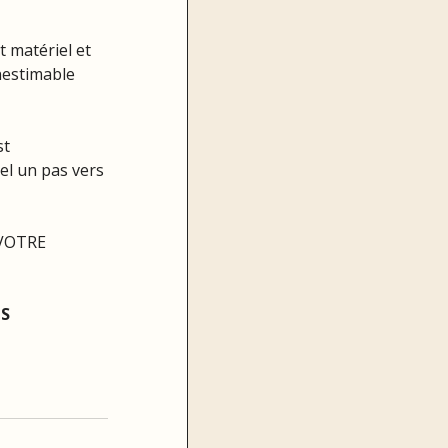
 matériel et 
inestimable 
t 
el un pas vers 
 VOTRE 
S 