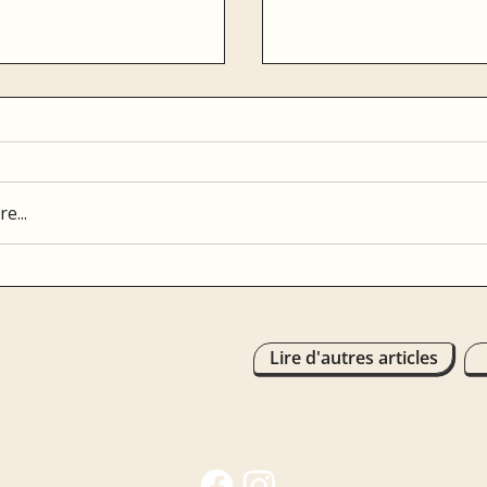
L'effet miroir
e...
ont de nous des
Lire d'autres articles