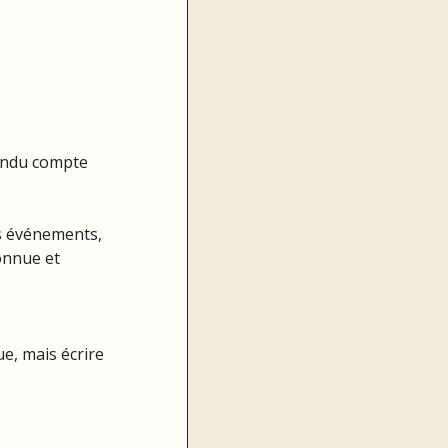
rendu compte 
s événements, 
onnue et 
ue, mais écrire 