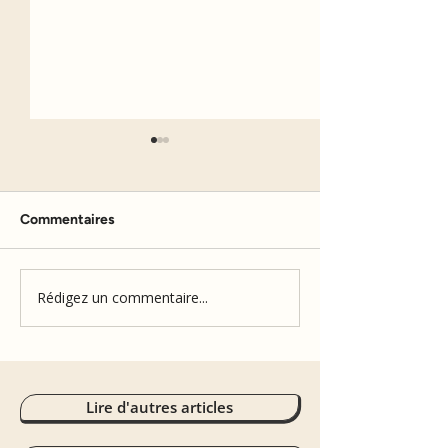
Commentaires
L'effet miroir
La bouteille mir
Rédigez un commentaire...
Lire d'autres articles