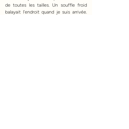
de toutes les tailles. Un souffle froid 
balayait l’endroit quand je suis arrivée. 
J’ai fait le tour de la parcelle, louvoyant 
entre les ceps comme si je visitais 
chaque pièce de sa nouvelle maison. La 
stèle blanche sculptée de lettres rouges 
surplombait tout le village quand un 
rayon de soleil téméraire l’avait 
soudainement illuminée. Tel un gardien 
de phare, mon père était là, surveillant 
tout son petit monde, le couvant des 
yeux avec son infinie bienveillance. La 
vigne avait été prétaillée ; les bois tirés 
formaient de gros tas en bas des rangs. 
J’en extirpais quelques sarments, 
réalisant un petit fagot. J’ai toujours 
aimé le contact de cette plante. Cette 
liane si verte et tendre au printemps qui 